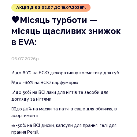
АКЦІЯ ДІЄ З 02.07 ДО 15.07.2026Р.
💖Місяць турботи —
місяць щасливих знижок
в EVA:
06.07.2026р.
💄до 60% на ВСЮ декоративну косметику для губ
🌺до -60% на ВСЮ парфумерію
💅до 50% на ВСІ лаки для нігтів та засоби для
догляду за нігтями
🧖‍♀️до 50% на маски та патчі в саше для обличчя, в
асортименті
🧺-50% на ВСІ диски, капсули для прання, гелі для
прання Persil