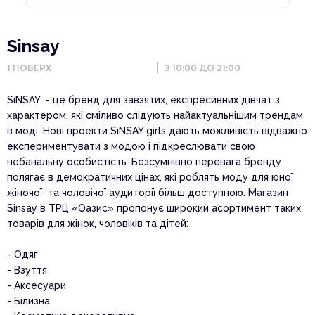
Sinsay
1
ПОВЕРХ
З 10:00 ДО 21:00
SiNSAY - це бренд для завзятих, експресивних дівчат з
характером, які сміливо слідують найактуальнішим трендам
в моді. Нові проекти SiNSAY girls дають можливість відважно
експериментувати з модою і підкреслювати свою
небанальну особистість. Безсумнівно перевага бренду
полягає в демократичних цінах, які роблять моду для юної
жіночої та чоловічої аудиторії більш доступною. Магазин
Sinsay в ТРЦ «Оазис» пропонує широкий асортимент таких
товарів для жінок, чоловіків та дітей:
- Одяг
- Взуття
- Аксесуари
- Білизна