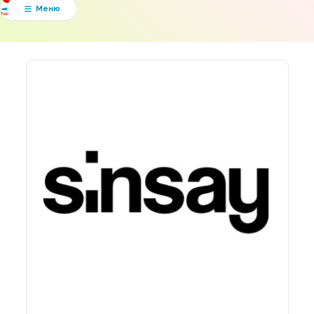
Мапа ТРЦ
Меню

