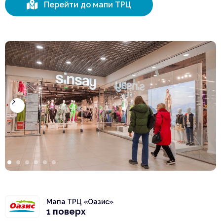

Перейти до мапи ТРЦ
Мапа ТРЦ «Оазис»
1 поверх