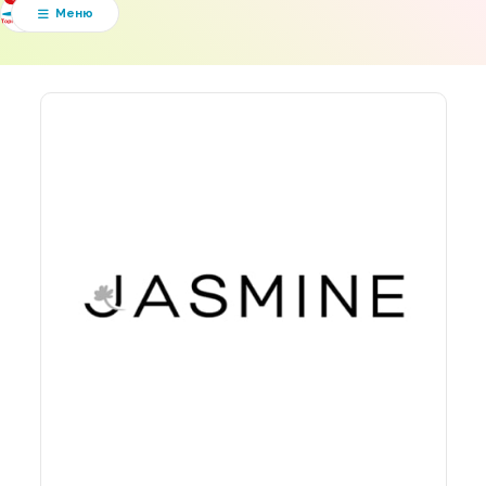
Мапа ТРЦ
Меню

