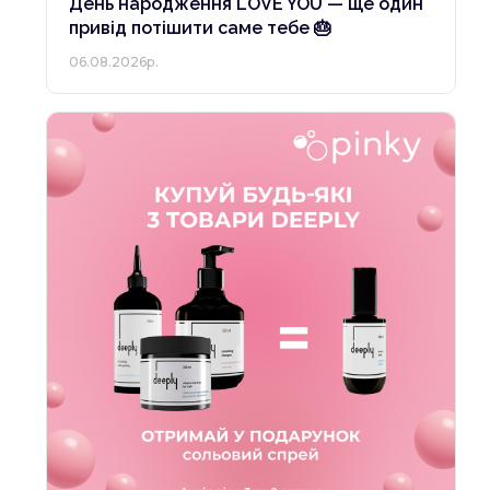
День народження LOVE YOU — ще один
привід потішити саме тебе 🎂
06.08.2026р.