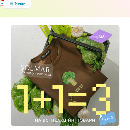
Мапа ТРЦ
Меню

