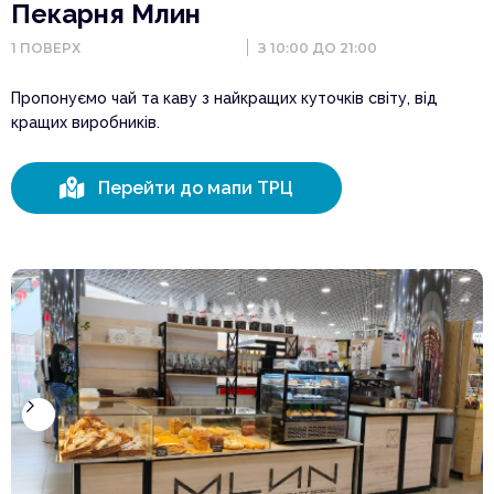
Пекарня Млин
1
ПОВЕРХ
З 10:00 ДО 21:00
Пропонуємо чай та каву з найкращих куточків світу, від
кращих виробників.

Перейти до мапи ТРЦ