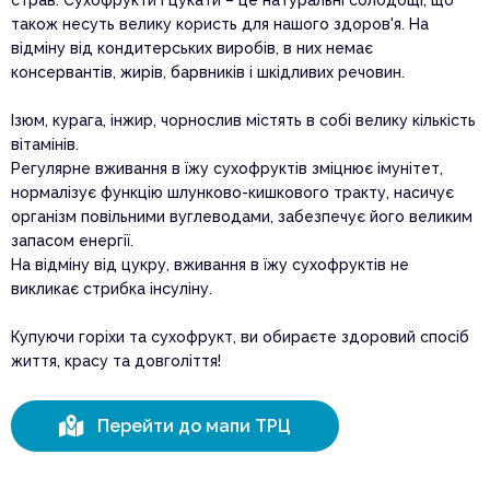
страв. Сухофрукти і цукати – це натуральні солодощі, що
також несуть велику користь для нашого здоров'я. На
відміну від кондитерських виробів, в них немає
консервантів, жирів, барвників і шкідливих речовин.
Ізюм, курага, інжир, чорнослив містять в собі велику кількість
вітамінів.
Регулярне вживання в їжу сухофруктів зміцнює імунітет,
нормалізує функцію шлунково-кишкового тракту, насичує
організм повільними вуглеводами, забезпечує його великим
запасом енергії.
На відміну від цукру, вживання в їжу сухофруктів не
викликає стрибка інсуліну.
Купуючи горіхи та сухофрукт, ви обираєте здоровий спосіб
життя, красу та довголіття!

Перейти до мапи ТРЦ