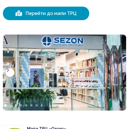

Перейти до мапи ТРЦ
Мапа ТРЦ «Оазис»