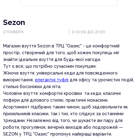
Sezon
2
ПОВЕРХ
З 10:00 ДО 21:00
Магазин взуття Sezon в ТРЦ "Оазис" - це комфортний
простір, створений для того, щоб кожен покупець міг
знайти ідеальне взуття для будь-якої нагоди.
Тут є все, що потрібно сучасним покупцям:
Жіноче взуття: універсальні кеди для повсякденного
використання,
елегантні туфлі
для офісу та урочистих подій,
стильні босоніжки для літа.
Чоловіче взуття: комфортні кросівки та кеди, класичні
лофери для ділового стилю, практичні мокасини.
Асортимент підібрано таким чином, щоб задовольнити як
прихильників класики, так і тих, хто слідкує за останніми
трендами. Незалежно від того, чи шукаєте ви пару для
роботи, прогулянок, вечірніх виходів або подорожей —
SEZON у ТРЦ "Оазис" пропонує найкращі варіанти.